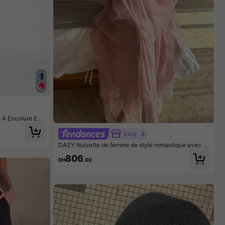
À Encolure En
Dazy
DAZY Nuisette de femme de style romantique avec p
atchwork en dentelle et bretelles en maille
806
DH
.00