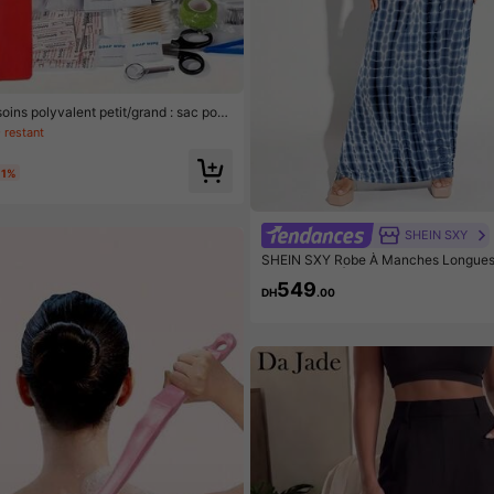
soins polyvalent petit/grand : sac port
sse, la randonnée, le camping et plus
 restant
s fournitures d'urgence ! Accessoires
-1%
SHEIN SXY
SHEIN SXY Robe À Manches Longues 
V Profond Et À Motif Tie-dye
549
DH
.00