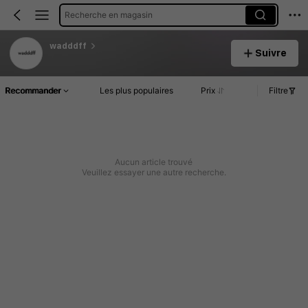
Recherche en magasin
wadddff
Suivre
Recommander
Les plus populaires
Prix
Filtre
Aucun article trouvé
Veuillez essayer une autre recherche.