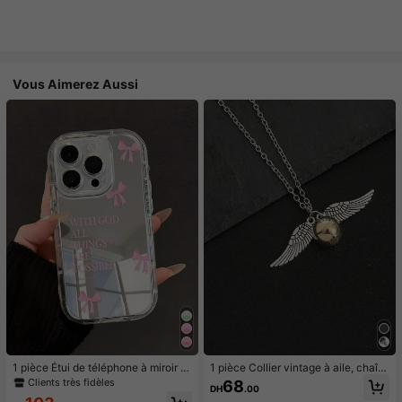
Vous Aimerez Aussi
1 pièce Étui de téléphone à miroir ro
1 pièce Collier vintage à aile, chaîn
se minimaliste, style fille avec motif
e de pull, accessoire quotidien déc
Clients très fidèles
68
DH
.00
nœud papillon, slogan religieux. Étu
ontracté, article consommable