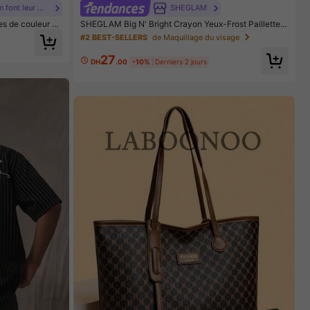
#Les nœuds papillon font leur grand retour.
SHEGLAM
es de couleur un
SHEGLAM Big N' Bright Crayon Yeux-Frost Paillettes
u PU avec desig
Marque De Beauté CosméTique Maquillage Pour Fem
#2 BEST-SELLERS
de Maquillage du visage
e quotidien déco
mes Et Filles
s professionnels,
27
éger, pour les e
DH
.00
-10%
Derniers 2 jours
rsitaires, le bur