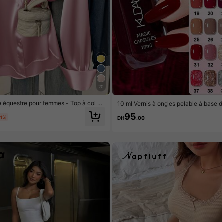
20
 équestre pour femmes - Top à col po
10 ml Vernis à ongles pelable à base d
alier, simple boutonnage, élégant, pri
on, à décoller, longue tenue, séchage 
95
mne hiver, rose
utiliser, convient aux débutants
-1%
DH
.00