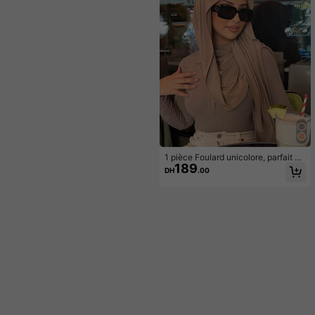
1 pièce Foulard unicolore, parfait po
189
ur une utilisation quotidienne
DH
.00