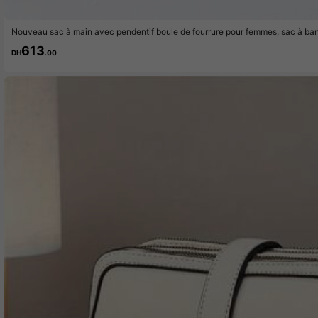
Nouveau sac à main avec pendentif boule de fourrure pour femmes, sac à ban
bandoulière, petit sac fourre-tout, meilleur cadeau de fête des mères, violet, 
613
DH
.00