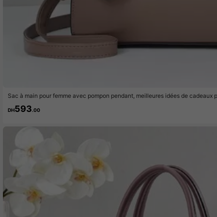
Sac à main pour femme avec pompon pendant, meilleures idées de cadeaux po
e des mères, cadeaux pour maman, essentiels de maman, sac de maman pour 
593
DH
.00