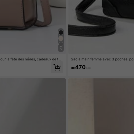
5
ur la fête des mères, cadeaux de fêt
Sac à main femme avec 3 poches, porte
sortir
one
470
DH
.00