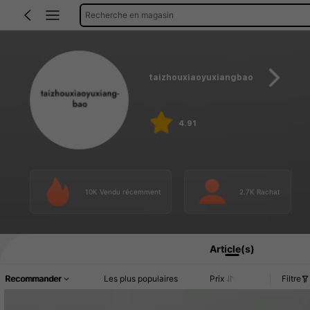
Recherche en magasin
taizhouxiaoyuxiangbao
4.91
10K Vendu récemment
2.7K Rachat
Article(s)
Recommander
Les plus populaires
Prix
Filtre