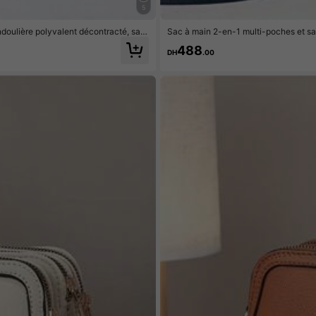
5
doulière polyvalent décontracté, sac
Sac à main 2-en-1 multi-poches et s
fête des mères
pour téléphone portable
488
DH
.00