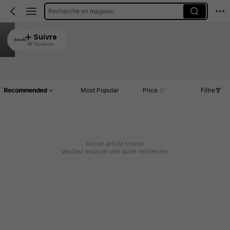
Recherche en magasin
skmially
Suivre
49 Suiveurs
4.94
Article(s)
Commentaires
Recommended
Most Popular
Price
Filtre
Aucun article trouvé
Veuillez essayer une autre recherche.