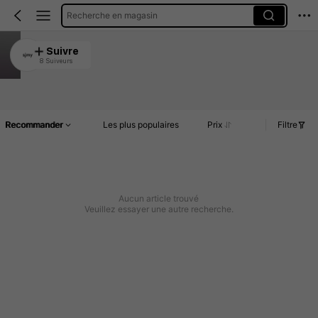
Recherche en magasin
sjmy
Suivre
8 Suiveurs
4.83
Article(s)
Commentaires
Recommander
Les plus populaires
Prix
Filtre
Aucun article trouvé
Veuillez essayer une autre recherche.