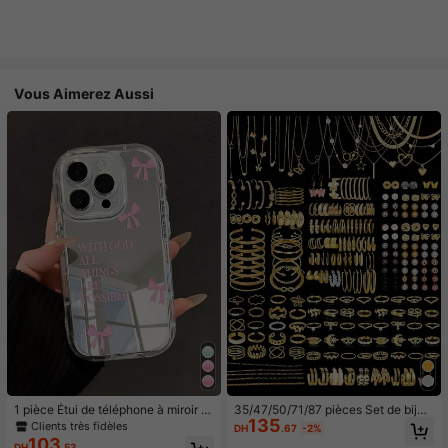
Vous Aimerez Aussi
1 pièce Étui de téléphone à miroir ro
35/47/50/71/87 pièces Set de bijou
135
se minimaliste, style fille avec motif
x style bohème, comprenant des bo
Clients très fidèles
DH
.67
-2%
nœud papillon, slogan religieux. Étu
ucles d'oreilles, colliers, bagues, br
103
DH
.53