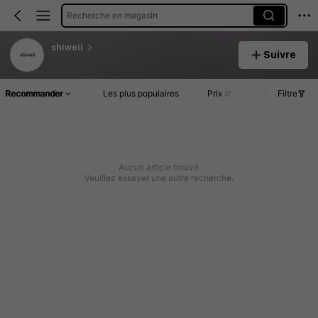
Recherche en magasin
shiweii
Suivre
Recommander
Les plus populaires
Prix
Filtre
Aucun article trouvé
Veuillez essayer une autre recherche.