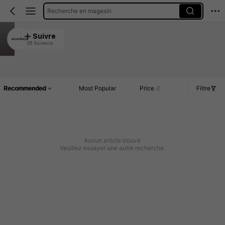
Recherche en magasin
sevenboys
Suivre
26 Suiveurs
4.97
Article(s)
Commentaires
Recommended
Most Popular
Price
Filtre
Aucun article trouvé
Veuillez essayer une autre recherche.