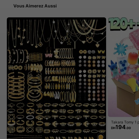
Vous Aimerez Aussi
Takara Tomy 1 pi
194
éatoire pour enf
DH
.00
mous et compres
elle aux formes 