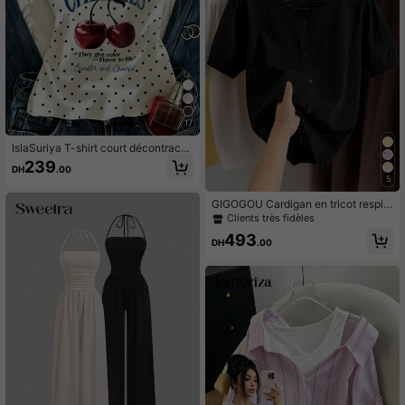
17
IslaSuriya T-shirt court décontracté
à manches courtes pour femmes av
239
DH
.00
ec imprimé lettres, pois et cerises
5
GIGOGOU Cardigan en tricot respir
ant pour femmes, t-shirt court à la
Clients très fidèles
mode, printemps/été noir
493
DH
.00