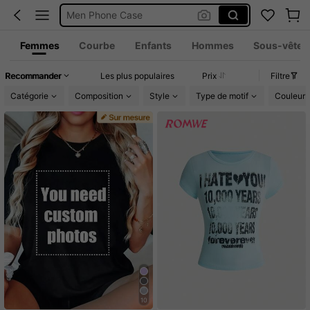
Squishies
Coque De Telephone Iphone 15
Femmes
Courbe
Enfants
Hommes
Sous-vêteme
Recommander
Les plus populaires
Prix
Filtre
Catégorie
Composition
Style
Type de motif
Couleur
10