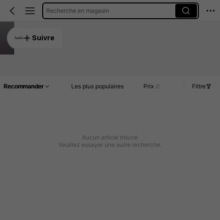
Recherche en magasin
luoliu
Suivre
5.00
Article(s)
Commentaires
Recommander
Les plus populaires
Prix
Filtre
Aucun article trouvé
Veuillez essayer une autre recherche.