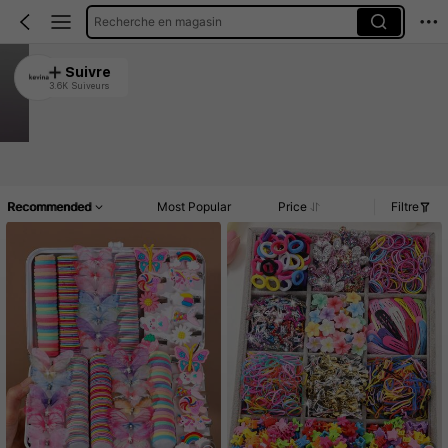
Recherche en magasin
kevina
Suivre
3.6K Suiveurs
4.92
130K Vendu récemment
18K Rachat
Article(s)
Nouveau
Commentaires
Recommended
Most Popular
Price
Filtre