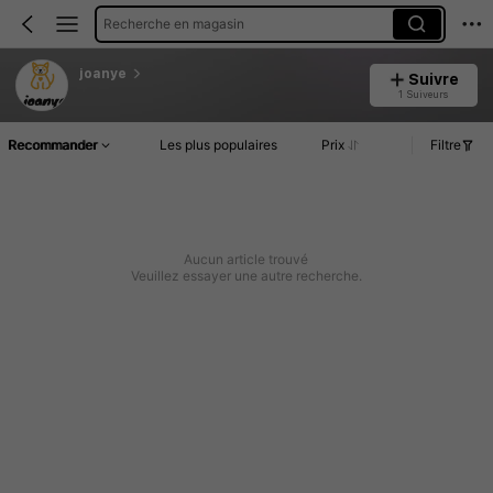
Recherche en magasin
joanye
Suivre
1 Suiveurs
Recommander
Les plus populaires
Prix
Filtre
Aucun article trouvé
Veuillez essayer une autre recherche.