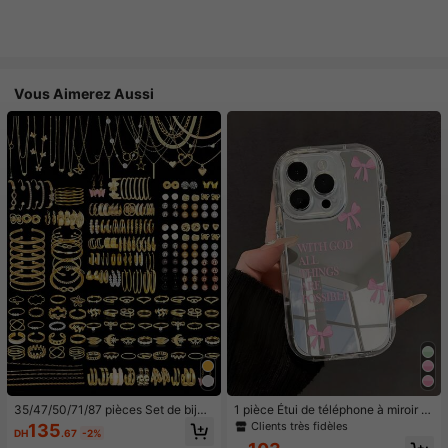
Vous Aimerez Aussi
35/47/50/71/87 pièces Set de bijou
1 pièce Étui de téléphone à miroir ro
x style bohème, comprenant des bo
se minimaliste, style fille avec motif
Clients très fidèles
135
DH
.67
-2%
ucles d'oreilles, colliers, bagues, br
nœud papillon, slogan religieux. Étu