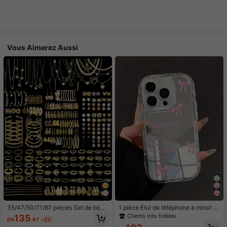
Vous Aimerez Aussi
35/47/50/71/87 pièces Set de bijou
1 pièce Étui de téléphone à miroir ro
x style bohème, comprenant des bo
se minimaliste, style fille avec motif
Clients très fidèles
135
DH
.67
-2%
ucles d'oreilles, colliers, bagues, br
nœud papillon, slogan religieux. Étu