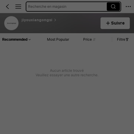
Recherche en magasin
jiyouxiangongsi
Suivre
Recommended
Most Popular
Price
Filtre
Aucun article trouvé
Veuillez essayer une autre recherche.