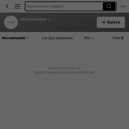
Recherche en magasin
jiuzhoumuyun
Suivre
Recommander
Les plus populaires
Prix
Filtre
Aucun article trouvé
Veuillez essayer une autre recherche.