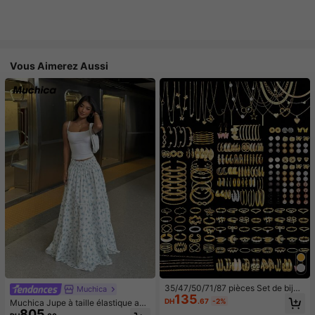
Vous Aimerez Aussi
35/47/50/71/87 pièces Set de bijou
Muchica
135
x style bohème, comprenant des bo
DH
.67
-2%
Muchica Jupe à taille élastique ave
ucles d'oreilles, colliers, bagues, br
805
c volants et imprimé floral, décontra