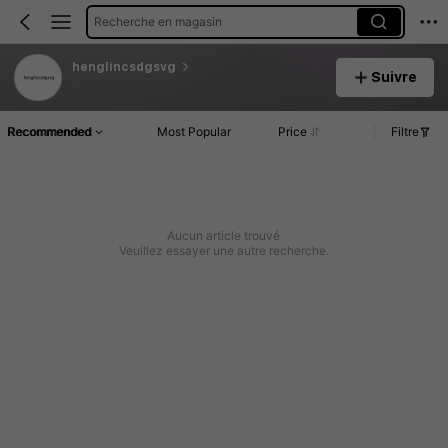
Recherche en magasin
henglincsdgsvg
Suivre
Recommended
Most Popular
Price
Filtre
Aucun article trouvé
Veuillez essayer une autre recherche.