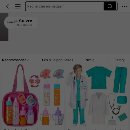
Recherche en magasin
haizhiqu
Suivre
1.2K Suiveurs
4.90
9.5K Vendu récemment
2.2K Rachat
Article(s)
Commentaires
Recommander
Les plus populaires
Prix
Filtre