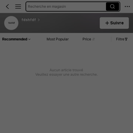
Recherche en magasin
fdshfdf
Suivre
Recommended
Most Popular
Price
Filtre
Aucun article trouvé
Veuillez essayer une autre recherche.