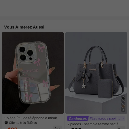
Vous Aimerez Aussi
4
1 pièce Étui de téléphone à miroir ro
#Les nœuds papillon font leur grand retour.
se minimaliste, style fille avec motif
Clients très fidèles
2 pièces Ensemble femme sac à ma
nœud papillon, slogan religieux. Étu
in et porte-cartes de couleur unie, e