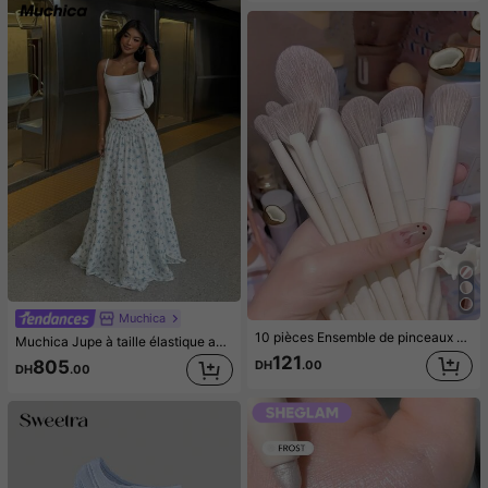
Muchica
10 pièces Ensemble de pinceaux de maquillage, kit complet d'outils de maquillage, facile à appliquer le maquillage, comprend pinceau pour fond de teint, pinceau pour blush, pinceau pour ombre à paupières, pinceau pour sourcils, pinceau pour contour, pinceau pour lèvres, pinceau pour nez, pinceau pour ombre à paupières, outil de maquillage facial idéal. L'ensemble comprend des pinceaux de maquillage, un ensemble d'outils de maquillage, un kit complet d'outils de maquillage, un ensemble de pinceaux de maquillage, un kit complet d'outils de maquillage, un ensemble de pinceaux de maquillage, un coffret cadeau de maquillage.
Muchica Jupe à taille élastique avec volants et imprimé floral, décontractée et idéale pour les vacances
121
805
DH
.00
DH
.00