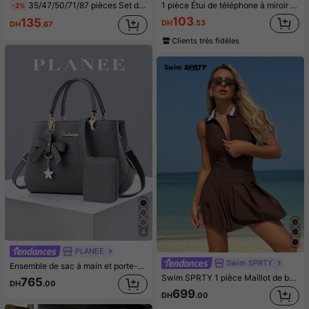
35/47/50/71/87 pièces Set de bijoux style bohème, comprenant des boucles d'oreilles, colliers, bagues, bracelets avec motifs cœur, torsadé, papillon, géométrique, vague. Ensemble d'accessoires polyvalents pour femmes, styles aléatoires
1 pièce Étui de téléphone à miroir rose minimaliste, style fille avec motif nœud papillon, slogan religieux. Étui de téléphone transparent et souple, compatible avec iPhone 11/12/13/14/15/16 Pro Max, étanche, antichoc, anti-rayures, cadeau d'anniversaire de printemps
-2%
103
135
DH
.53
DH
.67
Clients très fidèles
4
PLANEE
Swim SPRTY
Ensemble de sac à main et porte-cartes de couleur unie pour femmes 2 pièces/set, matériau PU avec design de pendentif nœud, convient pour le quotidien décontracté, les courses, les déplacements professionnels, la combinaison de sac à dos scolaire, léger, pour les employés de bureau, les étudiants universitaires, le bureau
Swim SPRTY 1 pièce Maillot de bain une pièce pour femme avec col blocs de couleurs et ourlet froncé, pour les vacances d'été à la plage
765
DH
.00
699
DH
.00