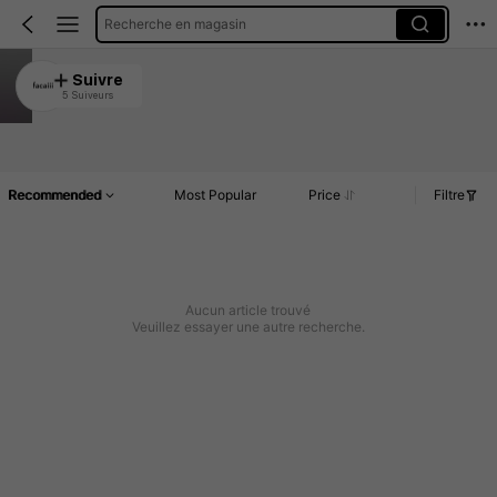
Recherche en magasin
facaiii
Suivre
5 Suiveurs
4.97
Article(s)
Commentaires
Recommended
Most Popular
Price
Filtre
Aucun article trouvé
Veuillez essayer une autre recherche.