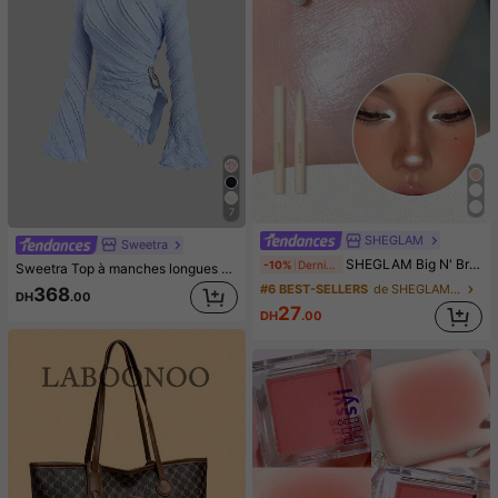
7
SHEGLAM
Sweetra
SHEGLAM Big N' Bright Crayon Yeux-Frost Paillettes Marque De Beauté CosméTique Maquillage Pour Femmes Et Filles
-10%
Dernières 6 heures
Sweetra Top à manches longues pour femmes en tissu texturé avec ourlet asymétrique et décoration métallique, convient pour les trajets quotidiens et les sorties, printemps/été/automne
#6 BEST-SELLERS
de SHEGLAM Maquillage
368
DH
.00
27
DH
.00