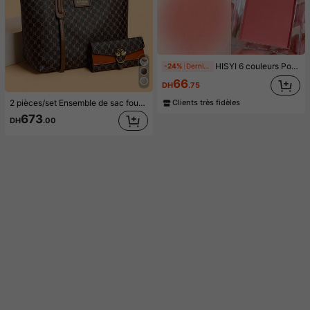
HISYI 6 couleurs Poudre Blush, Fini mat naturel longue durée, Contour et Mise en valeur du Visage, Poudre Blush Couleur Unie, Compact et Portable, Convient pour les Voyages
-24%
Dernières 6 heures
66
DH
.75
2 pièces/set Ensemble de sac fourre-tout et portefeuille à motif vintage, ensemble de sacs à main mode grande capacité pour femmes d'âge moyen
Clients très fidèles
673
DH
.00