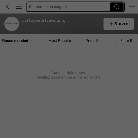
Recherche en magasin
dsffcgvedrfvewsgrtg
Suivre
Recommended
Most Popular
Price
Filtre
Aucun article trouvé
Veuillez essayer une autre recherche.