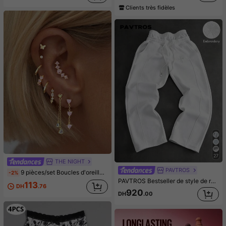
Clients très fidèles
27
THE NIGHT
PAVTROS
9 pièces/set Boucles d'oreilles avec pendentif cœur en zircone délicates roses, convient pour les fêtes, festivals, sorties ou mariage, Saint-Valentin, maman, mère, fête des mères, cadeau
-2%
PAVTROS Bestseller de style de rue pour hommes, patchwork à double taille, design déstructuré, patch brodé en croix 3D, convient pour les festivals de musique en plein air, les sorties décontractées, les cadeaux pour le petit ami/mari, anniversaire, pantalon de survêtement gris clair
113
DH
.76
920
DH
.00