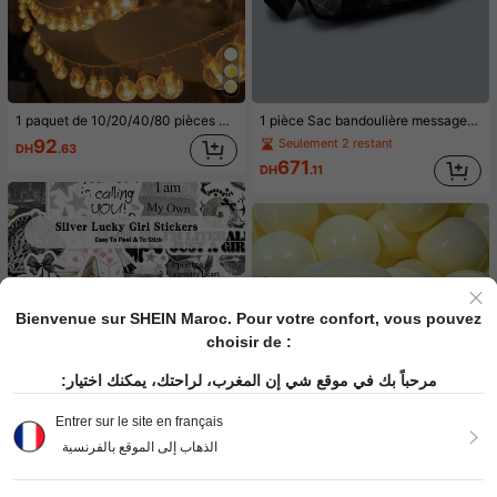
1 pièce Sac bandoulière messager pour homme avec corps imprimé noir et marron, fermeture à rabat avec verrou métallique, nouveau matériau PU imperméable et résistant à l'usure, grande capacité, sac à épaule pour extérieur, mode premium décontractée, cyclisme, shopping, sac à dos
1 paquet de 10/20/40/80 pièces Guirlande lumineuse à boules de cristal LED, alimentée par batterie, lumières de fée d'intérieur, lampe sphérique suspendue étanche, convient pour la chambre, le jardin, les arbres, le camping, la décoration de mariage et de fête
Seulement 2 restant
92
DH
.63
671
DH
.11
Bienvenue sur SHEIN Maroc. Pour votre confort, vous pouvez
choisir de :
مرحباً بك في موقع شي إن المغرب، لراحتك، يمكنك اختيار:
Entrer sur le site en français
الذهاب إلى الموقع بالفرنسية
1 pièce Balle en peluche PVC à rebond lent, balle anti-stress emballée dans un sac OPP, jouet de décompression hydratant et original, cadeau d'anniversaire, décoration de fête (couleur aléatoire)
Seulement 10 restant