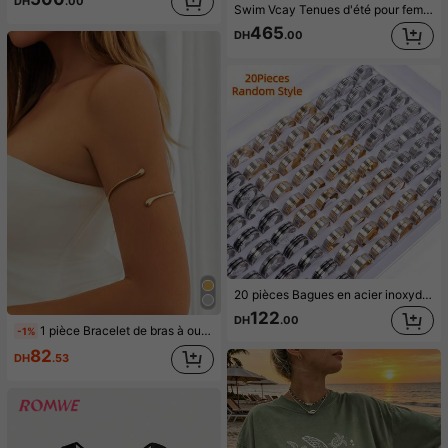
DH
.00
Swim Vcay Tenues d'été pour femmes, Cache-maillot à taille cordonnée à manches longues pour femmes, mariage, plage d'été
465
DH
.00
20 pièces Bagues en acier inoxydable à la mode, styles mixtes unisexes, minimalistes cœur, papillon, motifs géométriques, bijoux, cadeaux de fête
122
DH
.00
1 pièce Bracelet de bras à ouverture de lave de style européen et américain, bracelet de bras en métal de style écoulement liquide à la mode (la forme réelle est plate, réglable librement)
-1%
82
DH
.53