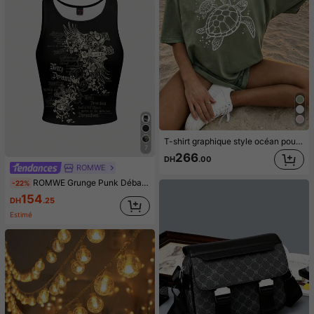
T-shirt graphique style océan pour femmes, imprimé tortue de mer, manches courtes amples, décontracté et confortable, col rond, pour l'été, la plage, les vacances et les congés
7
266
DH
.00
ROMWE
ROMWE Grunge Punk Débardeur camisole pour femmes avec slogan Vine, style Dark Punk Hot Girl
-22%
154
DH
.25
Estimé