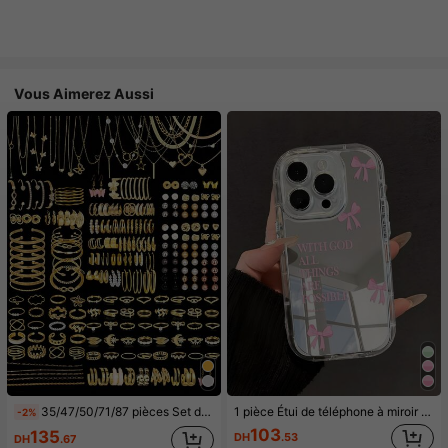
Vous Aimerez Aussi
35/47/50/71/87 pièces Set de bijoux style bohème, comprenant des boucles d'oreilles, colliers, bagues, bracelets avec motifs cœur, torsadé, papillon, géométrique, vague. Ensemble d'accessoires polyvalents pour femmes, styles aléatoires
1 pièce Étui de téléphone à miroir rose minimaliste, style fille avec motif nœud papillon, slogan religieux. Étui de téléphone transparent et souple, compatible avec iPhone 11/12/13/14/15/16 Pro Max, étanche, antichoc, anti-rayures, cadeau d'anniversaire de printemps
-2%
103
135
DH
.53
DH
.67