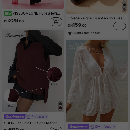
KISSSOMEONE Huile à lèvres et blush 2-en-1 sensible à la température, blush liquide imperméable, convient à tous les types de peau, effet illuminateur, finition de maquillage longue durée, huile à lèvres changeant de couleur selon la température, gloss à lèvres hydratant et nourrissant, teinte à lèvres longue tenue
NEW
1 pièce Peigne lissant en bois, résistant à la chaleur, convient pour la coiffure et les soins des cheveux des femmes, peigne lissant en forme de V, brosse à cheveux résistante à la chaleur de qualité professionnelle pour salon
229
DH
.00
159
DH
.00
Clients très fidèles
Pariaura
SHEIN PariChic Pull Sans Manches Asymétrique Fendu Sans Chemise
Swim Vcay
500