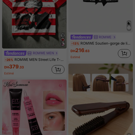
ROMWE
ROMWE Soutien-gorge de lingerie en jacquard à oeillets avec coupes en dentelle et imprimé tête de mort gothique sombre
-13%
216
DH
.63
ROMWE MEN
Estimé
ROMWE MEN Street Life T-shirt polo col polo manches courtes décontracté pour hommes 2026, style universitaire, imprimé rayé
-26%
379
DH
.33
Estimé