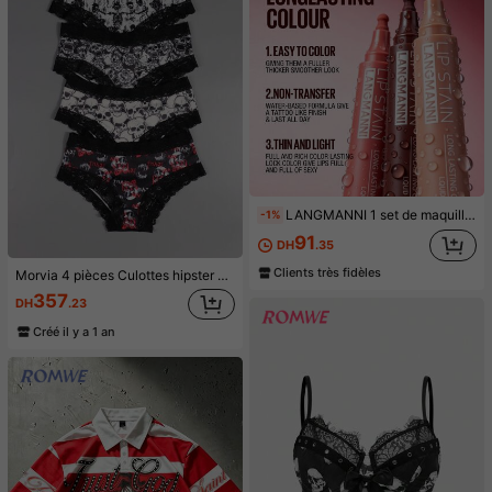
LANGMANNI 1 set de maquillage pour les lèvres : rouge à lèvres liquide mat marqueur, très pigmenté, longue tenue, waterproof, crayon à lèvres multifonctionnel pour le contour des lèvres
-1%
91
DH
.35
Clients très fidèles
Morvia 4 pièces Culottes hipster en dentelle contrastée gothique, Culottes intimes imprimées crâne & squelette d'Halloween, Sous-vêtements & lingerie pour femmes
357
DH
.23
Créé il y a 1 an