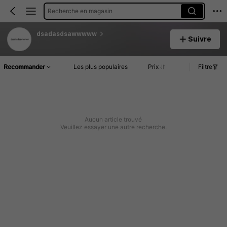
Recherche en magasin
dsadasdsawwwww
Suivre
Recommander
Les plus populaires
Prix
Filtre
Aucun article trouvé
Veuillez essayer une autre recherche.