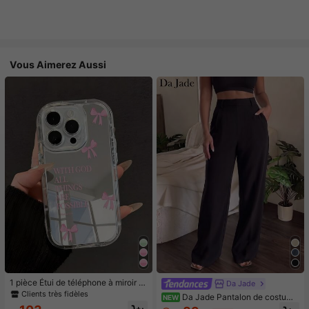
Vous Aimerez Aussi
1 pièce Étui de téléphone à miroir ro
Da Jade
se minimaliste, style fille avec motif
Clients très fidèles
Da Jade Pantalon de costume
NEW
nœud papillon, slogan religieux. Étu
élégant pour femme multicolore à t