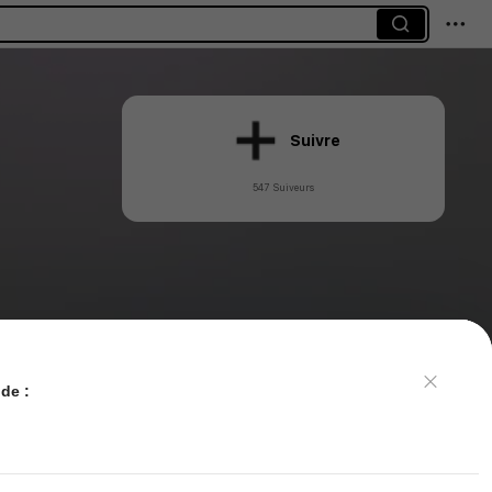
Suivre
547 Suiveurs
de :
Commentaires