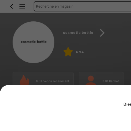
Recherche en magasin
cosmetic bottle
4.94
8.8K Vendu récemment
3.1K Rachat
Bie
Article(s)
Recommander
Les plus populaires
Prix
Filtre