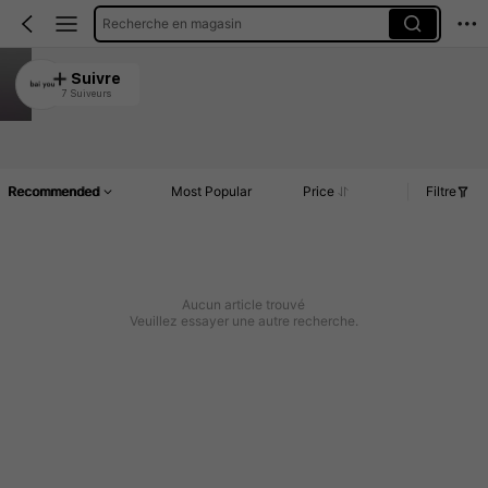
Recherche en magasin
bai you
Suivre
7 Suiveurs
4.92
Article(s)
Commentaires
Recommended
Most Popular
Price
Filtre
Aucun article trouvé
Veuillez essayer une autre recherche.