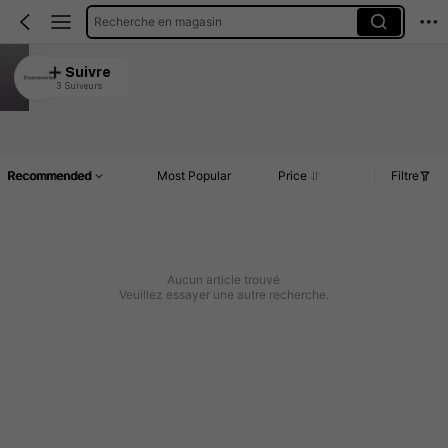
Recherche en magasin
Zizuaccessories
Suivre
3 Suiveurs
4.88
Article(s)
Commentaires
Recommended
Most Popular
Price
Filtre
Aucun article trouvé
Veuillez essayer une autre recherche.