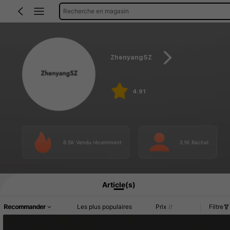
Recherche en magasin
ZhenyangSZ
4.91
6.5K Vendu récemment
2.1K Rachat
Article(s)
Recommander
Les plus populaires
Prix
Filtre