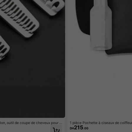
on, outil de coupe de cheveux pour s
1 pièce Pochette à ciseaux de coiffeur
215
utils de coiffure avec ceinture, organ
DH
.00