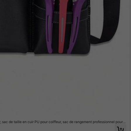
, sac de taille en cuir PU pour coiffeur, sac de rangement professionnel pour o
isateur de ciseaux de salon