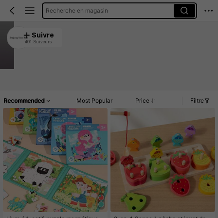
Recherche en magasin
Zhejiang Taoxi Toys
Suivre
401 Suiveurs
4.93
11K Vendu récemment
1.9K Rachat
Article(s)
Promos
Commentaires
Recommended
Most Popular
Price
Filtre