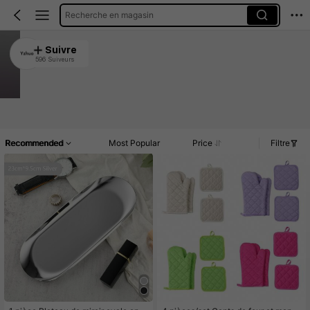
Recherche en magasin
Yzhuo
Suivre
596 Suiveurs
4.93
11K Vendu récemment
2.9K Rachat
Article(s)
Promos
Commentaires
Recommended
Most Popular
Price
Filtre