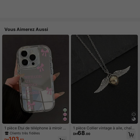
Vous Aimerez Aussi
1 pièce Étui de téléphone à miroir ro
1 pièce Collier vintage à aile, chaîn
68
se minimaliste, style fille avec motif
e de pull, accessoire quotidien déc
Clients très fidèles
DH
.00
nœud papillon, slogan religieux. Étu
ontracté, article consommable
103
DH
.53