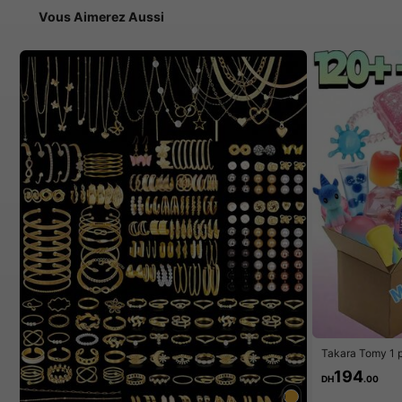
Vous Aimerez Aussi
Takara Tomy 1 pi
éatoire pour enf
194
mous et compres
DH
.00
elle aux formes 