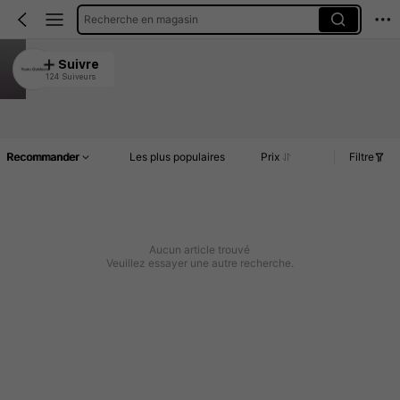
Recherche en magasin
Youtu Outdoors
Suivre
124 Suiveurs
4.86
Article(s)
Commentaires
Recommander
Les plus populaires
Prix
Filtre
Aucun article trouvé
Veuillez essayer une autre recherche.