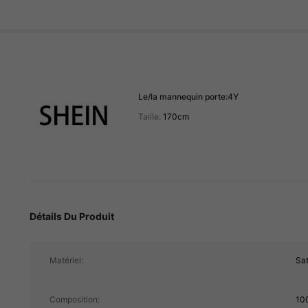
Le/la mannequin porte:
4Y
Taille:
170cm
273K Suiveur
4.90
Détails Du Produit
Matériel:
Sat
273K Suiveur
4.90
Composition:
10