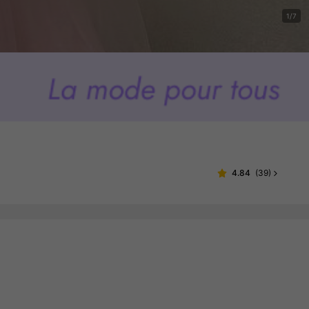
1/7
4.84
(
39
)