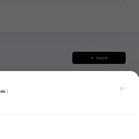
Suivre
de :
: 88 %