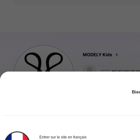
273K Suiveur
4.90
MODELY Kids
5***2
est en train de na
273K Suiveur
4.90
Bie
890K Rachat
273K Suiveur
4.90
Entrer sur le site en français