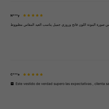
N***y
س
صورة
البنوتة
اللون
فاتح
وروزي
جميل
يناسب
العيد
المقاس
مظبووط
C***a
Este
vestido
de
verdad
supero
las
expectativas
,
clienta
s