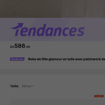
586
DH
.00
Robe de fête glamour en tulle avec patchwork de
Taille
Défaut
4 left