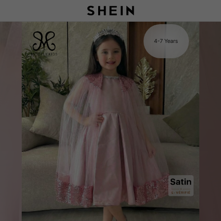
s
4-7 Years