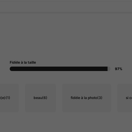
Fidèle à la taille
97%
t(e)
(1)
beau
(6)
fidèle à la photo
(3)
si c