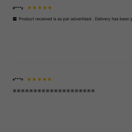
d***y
Product
received
is
as
per
advertised
.
Delivery
has
been
a***n
🎀🎀🎀🎀🎀🎀🎀🎀🎀🎀🎀🎀🎀🎀🎀🎀🎀🎀🎀🎀