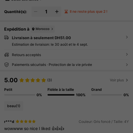
Quantité(s):
Il ne reste plus que 2 !
Expédition à
Morocco
Livraison à seulement DH51.00
Estimation de livraison:
le 30 août et le 4 sept.
Retours acceptés
Paiements sécurisés · Protection de la vie privée
5.00
(3)
Voir plus
Petit
Fidèle à la taille
Grand
0%
100%
0%
beau
(1)
r***d
Couleur: Gris foncé / Taille: 4Y
wowwww
so
nice
I
liked
👍👍👍