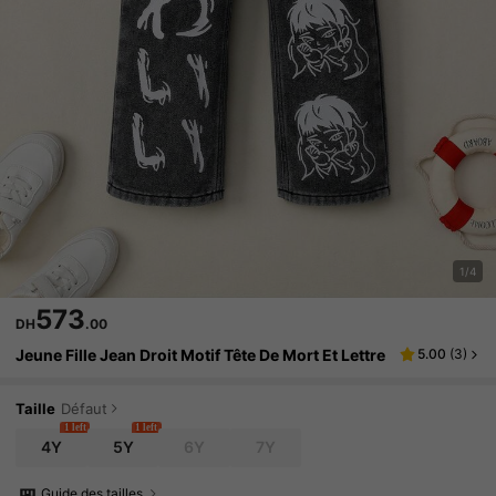
1/4
573
DH
.00
Jeune Fille Jean Droit Motif Tête De Mort Et Lettre
5.00
(
3
)
Taille
Défaut
1 left
1 left
4Y
5Y
6Y
7Y
Guide des tailles