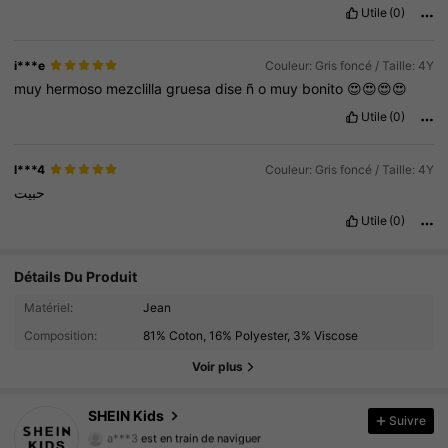
Utile
(0)
i***e
Couleur: Gris foncé / Taille: 4Y
muy
hermoso
mezclilla
gruesa
dise
ñ
o
muy
bonito
😍😍😍😍
Utile
(0)
l***4
Couleur: Gris foncé / Taille: 4Y
حبيت
Utile
(0)
Détails Du Produit
809K Suiveurs
4.94
Matériel:
Jean
Composition:
81% Coton, 16% Polyester, 3% Viscose
809K Suiveurs
4.94
Voir plus
809K Suiveurs
4.94
SHEIN Kids
Suivre
a***3
est en train de naviguer
809K Suiveurs
4.94