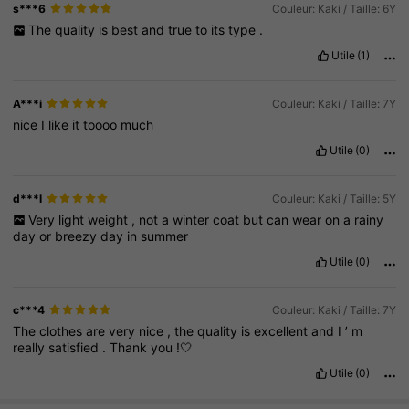
s***6
Couleur: Kaki / Taille: 6Y
The
quality
is
best
and
true
to
its
type
.
Utile
(1)
A***i
Couleur: Kaki / Taille: 7Y
nice
I
like
it
toooo
much
Utile
(0)
d***l
Couleur: Kaki / Taille: 5Y
Very
light
weight
,
not
a
winter
coat
but
can
wear
on
a
rainy
day
or
breezy
day
in
summer
Utile
(0)
c***4
Couleur: Kaki / Taille: 7Y
The
clothes
are
very
nice
,
the
quality
is
excellent
and
I
’
m
really
satisfied
.
Thank
you
!🤍
Utile
(0)