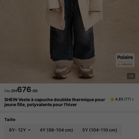
1/6
676
DH
.00
Dès
SHEIN Veste à capuche doublée thermique pour
4.85
(
77
)
jeune fille, polyvalente pour l'hiver
Taille
8Y
-
12Y
4Y
(98-104 cm)
5Y
(104-110 cm)