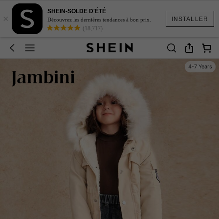
SHEIN-SOLDE D'ÉTÉ
×
INSTALLER
Découvrez les dernières tendances à bon prix.
(18,717)
4-7 Years