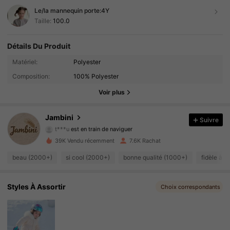
Le/la mannequin porte:
4Y
Taille:
100.0
Détails Du Produit
8K Suiveurs
4.90
Matériel:
Polyester
Composition:
100% Polyester
8K Suiveurs
4.90
Voir plus
8K Suiveurs
4.90
Jambini
Suivre
t***u
est en train de naviguer
8K Suiveurs
4.90
39K Vendu récemment
7.6K Rachat
8K Suiveurs
4.90
beau (2000+)
si cool (2000+)
bonne qualité (1000+)
fidèle à l
8K Suiveurs
4.90
Styles À Assortir
Choix correspondants
8K Suiveurs
4.90
8K Suiveurs
4.90