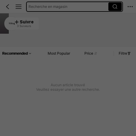
Recherche en magasin
YiXing
Suivre
3 Suiveurs
5.00
Article(s)
Commentaires
Recommended
Most Popular
Price
Filtre
Aucun article trouvé
Veuillez essayer une autre recherche.