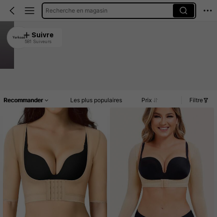
Recherche en magasin
Yerkoad
Suivre
581 Suiveurs
4.88
4.1K Vendu récemment
810 Rachat
Article(s)
Promos
Commentaires
Recommander
Les plus populaires
Prix
Filtre