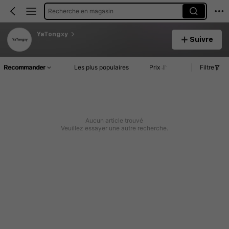
Recherche en magasin
YaTongxy
Suivre
Recommander
Les plus populaires
Prix
Filtre
Aucun article trouvé
Veuillez essayer une autre recherche.