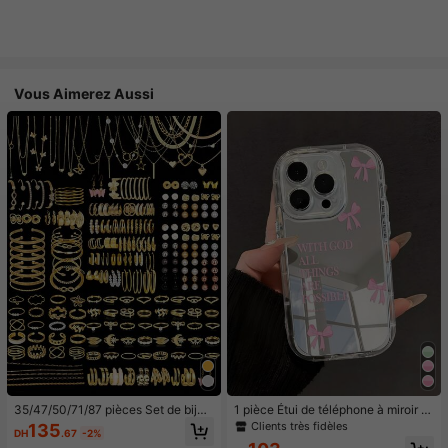
Vous Aimerez Aussi
35/47/50/71/87 pièces Set de bijou
1 pièce Étui de téléphone à miroir ro
x style bohème, comprenant des bo
se minimaliste, style fille avec motif
Clients très fidèles
135
DH
.67
-2%
ucles d'oreilles, colliers, bagues, br
nœud papillon, slogan religieux. Étu