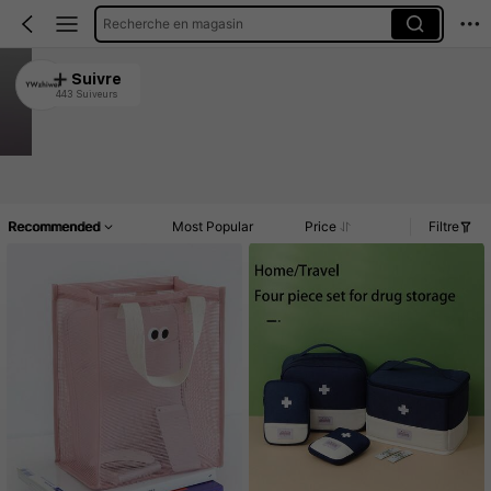
Recherche en magasin
YWzhiwei
Suivre
443 Suiveurs
4.89
5.8K Vendu récemment
734 Rachat
Article(s)
Commentaires
Recommended
Most Popular
Price
Filtre