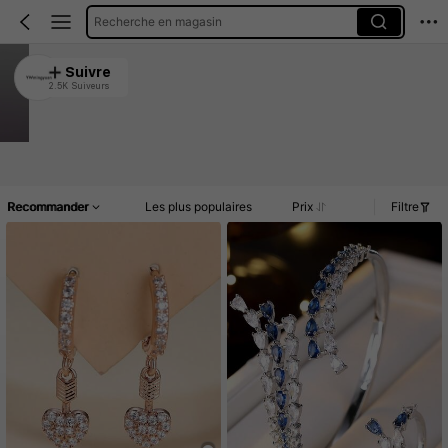
Recherche en magasin
YWmingyuan
Suivre
2.5K Suiveurs
4.93
51K Vendu récemment
14K Rachat
Accueil
Article(s)
Nouveau
Promos
Commentaires
Recommander
Les plus populaires
Prix
Filtre