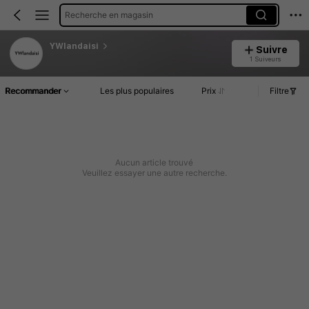
Recherche en magasin
YWlandaisi
Suivre
1 Suiveurs
Recommander
Les plus populaires
Prix
Filtre
Aucun article trouvé
Veuillez essayer une autre recherche.