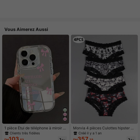
Vous Aimerez Aussi
1 pièce Étui de téléphone à miroir ro
Morvia 4 pièces Culottes hipster en
se minimaliste, style fille avec motif
dentelle contrastée gothique, Culot
Clients très fidèles
Créé il y a 1 an
nœud papillon, slogan religieux. Étu
tes intimes imprimées crâne & squel
103
357
DH
.53
DH
.23