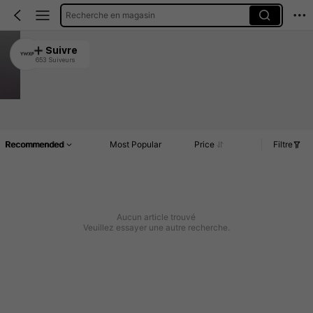
Recherche en magasin
YWXP
Suivre
653 Suiveurs
4.94
1K Rachat
Accueil
Article(s)
Commentaires
Recommended
Most Popular
Price
Filtre
Aucun article trouvé
Veuillez essayer une autre recherche.