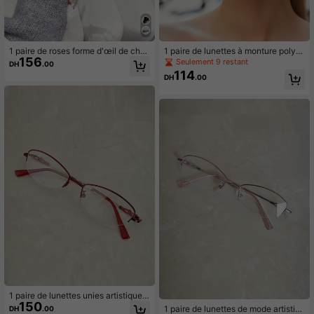
1 paire de roses forme d'œil de chat
1 paire de lunettes à monture polyg
156
pour femmes, monture en métal, ver
onale en PC pour femmes, style à la
Seulement 9 restant
DH
.00
res non correcteurs, mode polyvale
mode, convient pour les voyages, la
114
DH
.00
nte, convient pour le port quotidien
photographie de rue et la vie quotidi
et la décoration
enne
1 paire de lunettes unies artistiques
150
et à la mode unisexes
1 paire de lunettes de mode artistiq
DH
.00