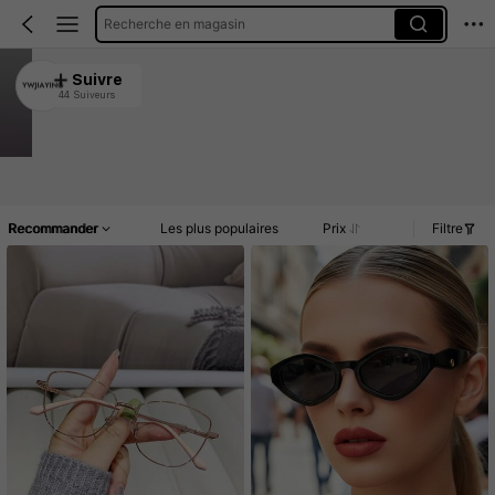
Recherche en magasin
YWJIAYING
Suivre
44 Suiveurs
4.88
1.1K Vendu récemment
134 Rachat
Article(s)
Commentaires
Recommander
Les plus populaires
Prix
Filtre