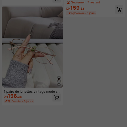
ue unisexe de couleur unie
Seulement 7 restant
159
DH
.53
-2%
Derniers 3 jours
1 paire de lunettes vintage mode su
156
rdimensionnées minimalistes pour f
DH
.38
emmes
-2%
Derniers 3 jours