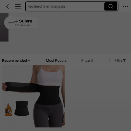
Recherche en magasin
YW-JIADIAN
Suivre
83 Suiveurs
4.87
2.8K Vendu récemment
336 Rachat
Article(s)
Commentaires
Recommended
Most Popular
Price
Filtre