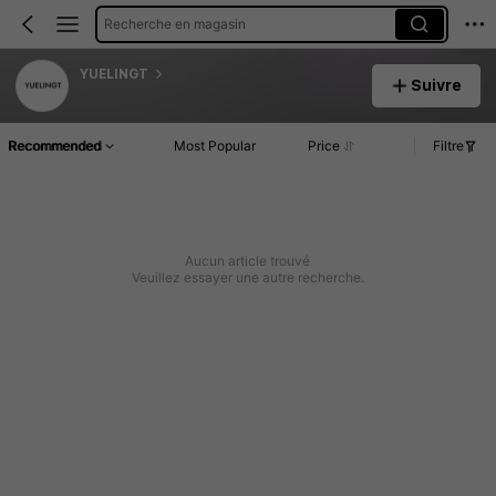
Recherche en magasin
YUELINGT
Suivre
Recommended
Most Popular
Price
Filtre
Aucun article trouvé
Veuillez essayer une autre recherche.