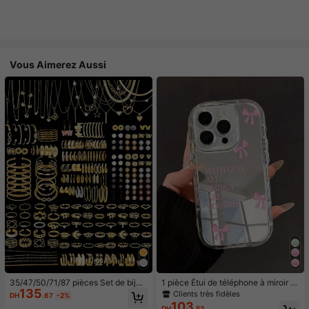
Vous Aimerez Aussi
35/47/50/71/87 pièces Set de bijou
1 pièce Étui de téléphone à miroir ro
135
x style bohème, comprenant des bo
se minimaliste, style fille avec motif
Clients très fidèles
DH
.67
-2%
ucles d'oreilles, colliers, bagues, br
nœud papillon, slogan religieux. Étu
103
DH
.53