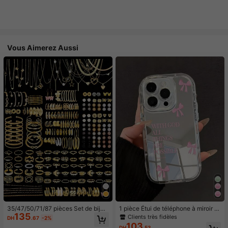
Vous Aimerez Aussi
35/47/50/71/87 pièces Set de bijou
1 pièce Étui de téléphone à miroir ro
135
x style bohème, comprenant des bo
se minimaliste, style fille avec motif
Clients très fidèles
DH
.67
-2%
ucles d'oreilles, colliers, bagues, br
nœud papillon, slogan religieux. Étu
103
DH
.53