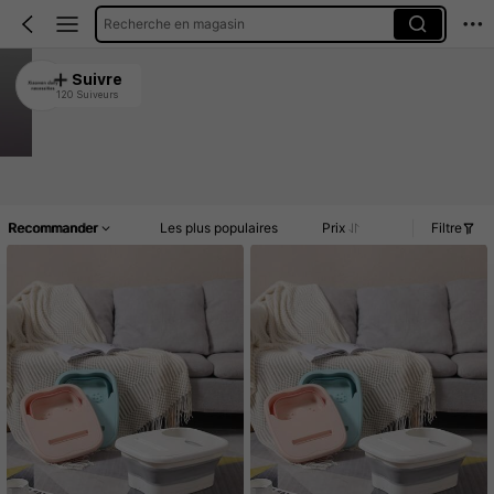
Recherche en magasin
Xiaowen daily necessities
Suivre
120 Suiveurs
4.91
1.3K Vendu récemment
122 Rachat
Article(s)
Commentaires
Recommander
Les plus populaires
Prix
Filtre