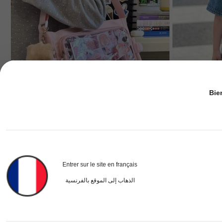
Bie
5
Kawaii Itabag
Entrer sur le site en français
Sac bandoulière Ita transparent de style japonais mignon, couleur unie basique, convient pour poupée en peluche de 10 cm, sac Ita DIY, sac à bandoulière pour fan de concert et d'anime
-1%
الذهاب إلى الموقع بالفرنسية
477
286
DH
.88
DH
.00
Faible taux de retour