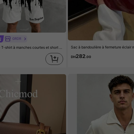
GRDR
 short pour hommes GRDR avec imprimé dégradé d'encre Los Angeles, tenue de sport décontractée d'été 2 pièces, confortable et respirant, style
282
DH
.00