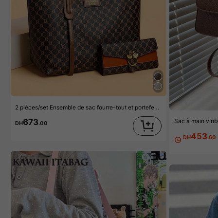
2 pièces/set Ensemble de sac fourre-tout et portefeuille à motif vintage, ensemble de sacs à main mode grande capacité pour femmes d'âge moyen
673
DH
.00
453
DH
.60