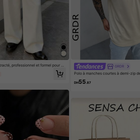
racté, professionnel et formel pour ho
GRDR
de costume minimaliste et polyvalent
Polo à manches courtes à demi-zip de
%
our hommes GRDR, polyvalent et déco
55
DH
.87