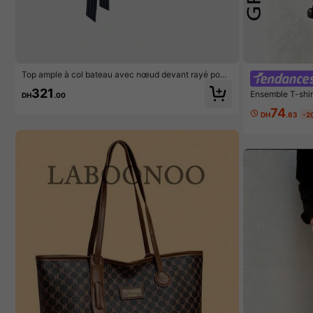
Top ample à col bateau avec nœud devant rayé pour
femmes, été, esthétique
321
Ensemble T-shir
DH
.00
mmes GRDR avec
74
es, tenue de spo
DH
.63
-2
table et respiran