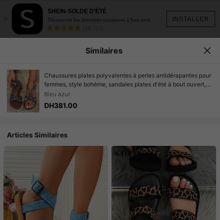
SHEIN-SOLDE D'ÉTÉ
×
INSTALLER
Découvrez les dernières tendances à bon prix.
(18,717)
Similaires
Chaussures plates polyvalentes à perles antidérapantes pour
femmes, style bohème, sandales plates d'été à bout ouvert,
sandales de plage décontractées à enfiler pour les vacances
Bleu azur
DH381.00
Articles Similaires