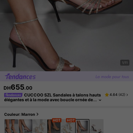
1/11
655
DH
.00
CUCCOO SZL Sandales à talons hauts
4.64
(
42
)
élégantes et à la mode avec boucle ornée de
strass, bout pointu pour femmes
Couleur: Marron