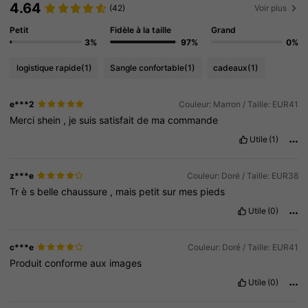
4.64
(42)
Voir plus
Petit
Fidèle à la taille
Grand
3%
97%
0%
logistique rapide
(1)
Sangle confortable
(1)
cadeaux
(1)
e***2
Couleur: Marron / Taille: EUR41
Merci
shein
,
je
suis
satisfait
de
ma
commande
Utile
(1)
z***e
Couleur: Doré / Taille: EUR38
Tr
è
s
belle
chaussure
,
mais
petit
sur
mes
pieds
Utile
(0)
c***e
Couleur: Doré / Taille: EUR41
Produit
conforme
aux
images
Utile
(0)