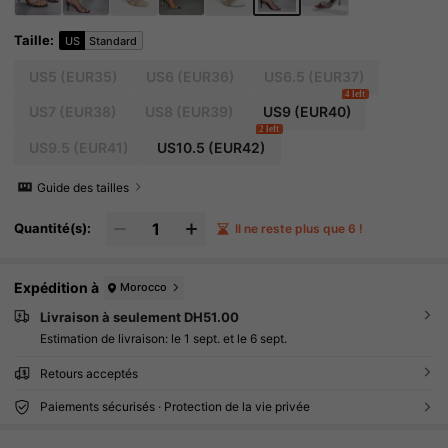
Taille
:
US
Standard
US5
(EUR35)
US6
(EUR36)
US6.5
(EUR37)
4 left
US7
(EUR38)
US8
(EUR39)
US9
(EUR40)
2 left
US9.5
(EUR41)
US10.5
(EUR42)
Guide des tailles
Quantité(s):
Il ne reste plus que 6 !
Expédition à
Morocco
Livraison à seulement DH51.00
Estimation de livraison:
le 1 sept. et le 6 sept.
Retours acceptés
Paiements sécurisés · Protection de la vie privée