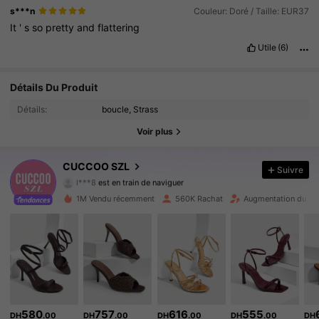
s***n
Couleur: Doré / Taille: EUR37
It
'
s
so
pretty
and
flattering
Utile
(6)
Détails Du Produit
902K Suiveurs
4.91
Détails:
boucle, Strass
902K Suiveurs
4.91
Voir plus
902K Suiveurs
4.91
CUCCOO SZL
Suivre
l***8
est en train de naviguer
902K Suiveurs
4.91
1M Vendu récemment
560K Rachat
Augmentation du no
902K Suiveurs
4.91
902K Suiveurs
4.91
902K Suiveurs
4.91
580
757
616
555
DH
.00
DH
.00
DH
.00
DH
.00
DH